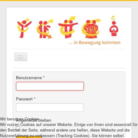
Navigation
an/aus
Startseite
Benutzername
*
Paarberatung
Familientherapie
Passwort
*
Starke Eltern Starke Kinder
Einzelgespräch
Wir benutzen Cookies
Angemeldet bleiben
Wir nutzen Cookies auf unserer Website. Einige von ihnen sind essenziell für
den Betrieb der Seite, während andere uns helfen, diese Website und die
Nutzererfahrung zu verbessern (Tracking Cookies). Sie können selbst